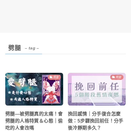
劈腿
– tag –
戀愛
戀愛
劈腿—被劈腿真的太痛！會
挽回感情｜分手復合怎麼
劈腿的人格特質＆心態｜偷
做：5步驟挽回前任！分手
吃的人會改嗎
後冷靜期多久？