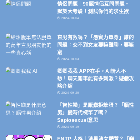
情侶問題｜90題情侶互問問題・
默契大考驗！測試你們的求生欲
2024-10-04
直男有救嗎？「憑實力單身」誰的
問題：交不到女友要嘛難聊，要嘛
窮
2024-10-03
卿卿我我 APP在手，AI情人不
愁！聊天開車能有多刺激？遊戲攻
略介紹
2024-09-20
「智性戀」是厭蠢拒笨蛋？「腦性
男」變時代標竿了嗎？
Sapiosexual意思
2024-09-19
ENTP 人格｜渣男渣女體質？「辯