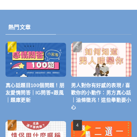
熱門文章
真心話題目100個問題！朋
男人對你有好感的表現 / 喜
友愛情問答｜IG問答+跟風
歡你的小動作：男方真心話
｜題庫更新
｜油條徵兆！這些舉動要小
心