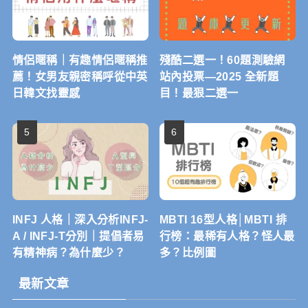
情侶暱稱｜有趣情侶暱稱推
殘酷二選一！60題測驗網
薦！女男友親密稱呼從中英
站內投票—2025 全新題
日韓文找靈感
目！最狠二選一
INFJ 人格｜深入分析INFJ-
MBTI 16型人格│MBTI 排
A / INFJ-T分別｜提倡者易
行榜：最稀有人格？怪人最
有精神病？為什麼少？
多？比例圖
最新文章