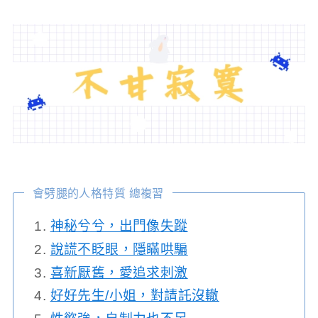
會劈腿的人格特質 總複習
神秘兮兮，出門像失蹤
說謊不眨眼，隱瞞哄騙
喜新厭舊，愛追求刺激
好好先生/小姐，對請託沒轍