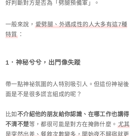
好判斷對方是否為「劈腿預備軍」。
一般來說，
愛劈腿、外遇成性的人大多有這7種
特質
：
1．神秘兮兮，出門像失蹤
帶一點神祕氛圍的人特別吸引人。但這份神祕後
面是不是很多謊言組成的呢？
比如
不介紹他的朋友給你認識、在哪工作也講得
不清不楚
等，都很可能是對方在掩飾什麼。
尤其
是突然出差、餐敘次數變多，開始夜不歸宿就更