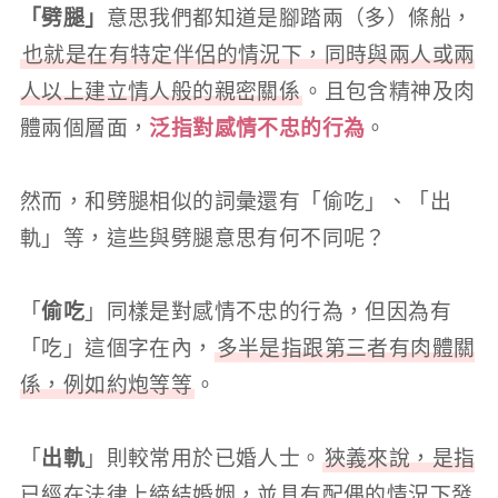
「劈腿」
意思我們都知道是腳踏兩（多）條船，
也就是在有特定伴侶的情況下，同時與兩人或兩
人以上建立情人般的親密關係
。且包含精神及肉
體兩個層面，
泛指對感情不忠的行為
。
然而，和劈腿相似的詞彙還有「偷吃」、「出
軌」等，這些與劈腿意思有何不同呢？
「
偷吃
」同樣是對感情不忠的行為，但因為有
「吃」這個字在內，
多半是指跟第三者有肉體關
係，例如約炮等等
。
「
出軌
」則較常用於已婚人士。
狹義來說，是指
已經在法律上締結婚姻，並具有配偶的情況下發