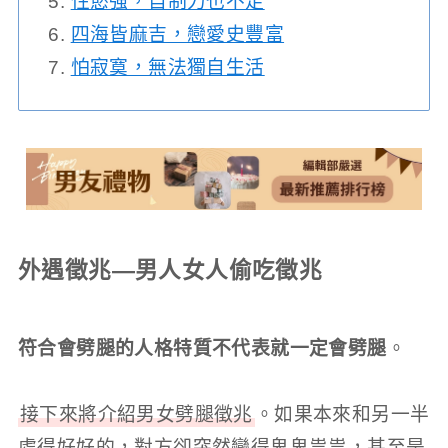
性慾強，自制力也不足
四海皆麻吉，戀愛史豐富
怕寂寞，無法獨自生活
外遇徵兆—男人女人偷吃徵兆
符合會劈腿的人格特質不代表就一定會劈腿
。
接下來將介紹男女劈腿徵兆
。如果本來和另一半
處得好好的，對方卻突然變得鬼鬼祟祟，甚至是