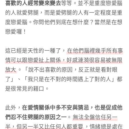
喜歡的人經常變來變去
等等。並不是重度戀愛腦
的人就愛劈腿，而是愛劈腿的人有一定程度是重
度戀愛腦。你問他們到底在想什麼？當然是在想
戀愛囉！
這已經是天性的一種了，
在他們腦裡幾乎所有事
情可以跟戀愛扯上關係，好感漣漪很容易被無限
放大
。「說不出喜歡的原因，反正就是看對眼
了」、「我只是在不對的時間遇上了對的人」都
是很常見的藉口。
此外，
在愛情關係中多不安與猜忌，也是促成他
們忍不住劈腿的原因之一
。
無法全盤信任另一
半，但另一半又比任何人都重要
，情緒總是處在