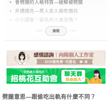
會劈腿的人格特質—破解被劈腿
外遇徵兆—男人女人偷吃徵兆
小小調查｜偷吃的人會改嗎？
展開
劈腿意思—跟偷吃出軌有什麼不同？