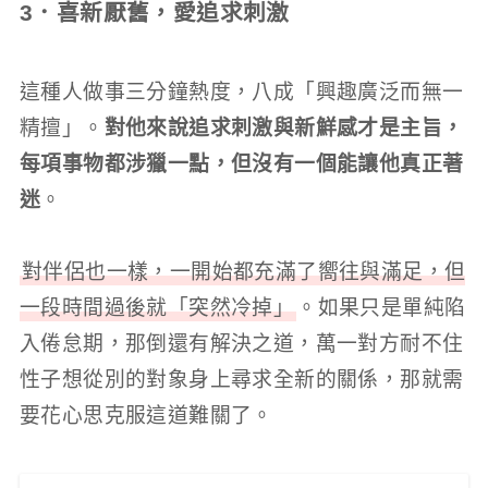
3．喜新厭舊，愛追求刺激
這種人做事三分鐘熱度，八成「興趣廣泛而無一
精擅」。
對他來說追求刺激與新鮮感才是主旨，
每項事物都涉獵一點，但沒有一個能讓他真正著
迷
。
對伴侶也一樣，一開始都充滿了嚮往與滿足，但
一段時間過後就「突然冷掉」
。如果只是單純陷
入倦怠期，那倒還有解決之道，萬一對方耐不住
性子想從別的對象身上尋求全新的關係，那就需
要花心思克服這道難關了。