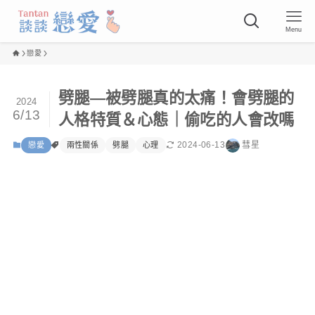
Menu
戀愛
劈腿—被劈腿真的太痛！會劈腿的
2024
6/13
人格特質＆心態｜偷吃的人會改嗎
2024-06-13
彗星
戀愛
兩性關係
劈腿
心理