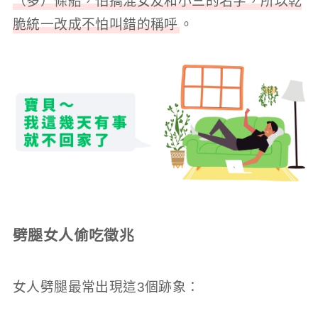
（多）條船，怕搞混女友和小三的名字，所以乾
脆統一改成不怕叫錯的稱呼
。
劈腿女人偷吃徵兆
女人劈腿最常出現這3個跡象：