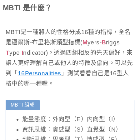
MBTI 是什麼？
MBTI是一種將人的性格分成16種的指標，全名
是邁爾斯-布里格斯類型指標(
M
yers-
B
riggs
T
ype
I
ndicator)。透過四組相反的先天偏好，來
讓人更好理解自己或他人的特徵及偏向。可以先
到「
16Personalities
」測試看看自己是16型人
格中的哪一種喔。
MBTI 組成
能量態度：外向型（E）内向型（I）
資訊思維：實感型（S）直覺型（N）
判斷思維：思考型（T）情感型（F）