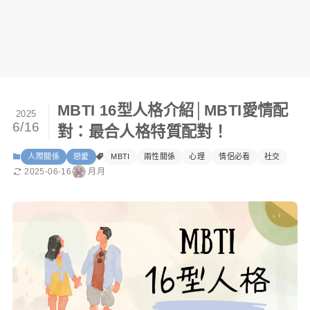
MBTI 16型人格介紹│MBTI愛情配
2025
6/16
對：最合人格特質配對！
人際關係
戀愛
MBTI
兩性關係
心理
情侶必看
社交
2025-06-16
月月