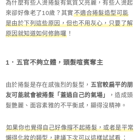
為什麼有些人燙捲髮有氣質又亮麗，有些人燙起
來卻好像老了10歲？其實
不適合捲髮造型可能
是由於下列這些原因，但也不用灰心，只要了解
原因就知道如何修飾囉
！
1．五官不夠立體，頭髮喧賓奪主
由於捲髮是存在感強烈的髮型，
五官較扁平的朋
友可能就會被捲髮「蓋過自己的氣場」
，造成頭
髮艷麗、面容素雅的不平衡感，顯得沒精神。
如果你也覺得自己好像撐不起捲髮，或者是平常
懶得化妝的類型，建議下次可以這樣試試看
：