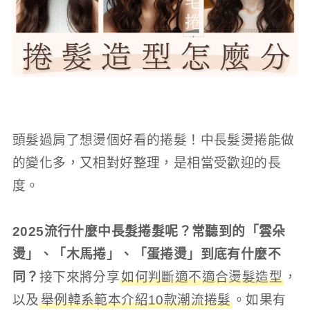
頭髮過肩了想燙個好看的捲髮！中長髮燙捲能做
的變化多，又相對好整理，是相當受歡迎的長
度。
2025流行什麼中長髮捲髮呢？常聽到的「雲朵
燙」、「木馬捲」、「蛋捲燙」到底有什麼不
同？
接下來將分享
如何判斷適不適合燙髮造型
，
以及
舉例韓系範本介紹10款潮流捲髮
。如果有