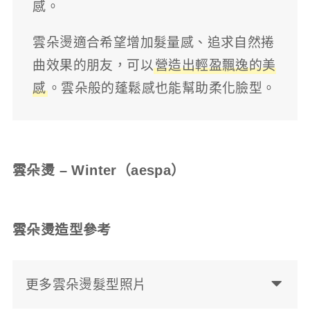
感。
雲朵燙適合希望增加髮量感、追求自然捲
曲效果的朋友，可以
營造出輕盈飄逸的美
感
。雲朵般的蓬鬆感也能幫助柔化臉型。
雲朵燙 – Winter（aespa）
雲朵燙造型參考
更多雲朵燙髮型照片