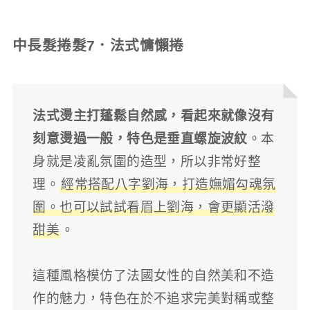
中長髮捲髮7．法式慵懶捲
法式燙主打蓬鬆自然感，看起來就像沒有
刻意燙過一般，特色是垂直螺旋波紋
。本
身就是凌亂氛圍的造型，所以非常好整
理。
經常搭配八字劉海，打造嫵媚勾魂氛
圍。也可以試試看眉上劉海，會更顯活潑
甜美
。
這種風格模仿了法國女性的自然美和不造
作的魅力，特色在於不追求完美對稱或整