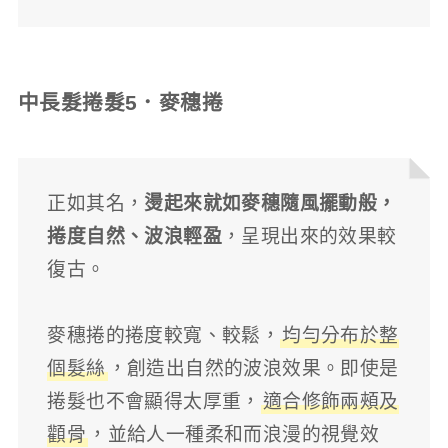
中長髮捲髮5．麥穗捲
正如其名，
燙起來就如麥穗隨風擺動般，
捲度自然、波浪輕盈
，呈現出來的效果較
復古。
麥穗捲的捲度較寬、較鬆，
均勻分布於整
個髮絲
，創造出自然的波浪效果。即使是
捲髮也不會顯得太厚重，
適合修飾兩頰及
顴骨
，並給人一種柔和而浪漫的視覺效