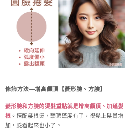
修飾方法—增高顱頂【菱形臉、方臉】
菱形臉和方臉的燙髮重點就是增高顱頂、加蓬髮
根
。搭配髮根燙，頭頂蓬度有了，視覺上髮量增
加，臉看起來也小了。