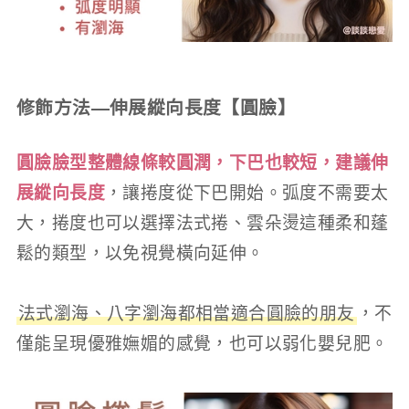
修飾方法—伸展縱向長度【圓臉】
圓臉臉型整體線條較圓潤，下巴也較短，建議伸
展縱向長度
，讓捲度從下巴開始。弧度不需要太
大，捲度也可以選擇法式捲、雲朵燙這種柔和蓬
鬆的類型，以免視覺橫向延伸。
法式瀏海、八字瀏海都相當適合圓臉的朋友
，不
僅能呈現優雅嫵媚的感覺，也可以弱化嬰兒肥。