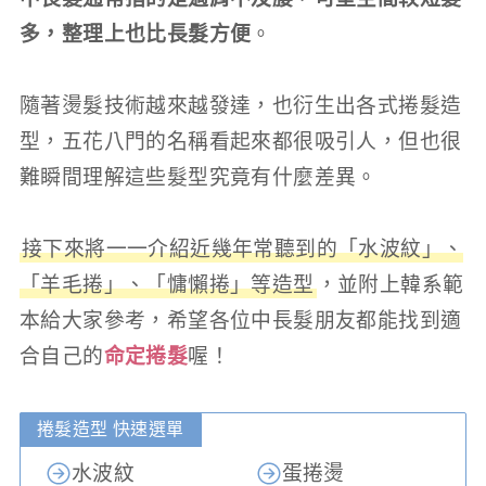
多，整理上也比長髮方便
。
隨著燙髮技術越來越發達，也衍生出各式捲髮造
型，五花八門的名稱看起來都很吸引人，但也很
難瞬間理解這些髮型究竟有什麼差異。
接下來將一一介紹近幾年常聽到的「水波紋」、
「羊毛捲」、「慵懶捲」等造型
，並附上韓系範
本給大家參考，希望各位中長髮朋友都能找到適
合自己的
命定捲髮
喔！
捲髮造型 快速選單
水波紋
蛋捲燙