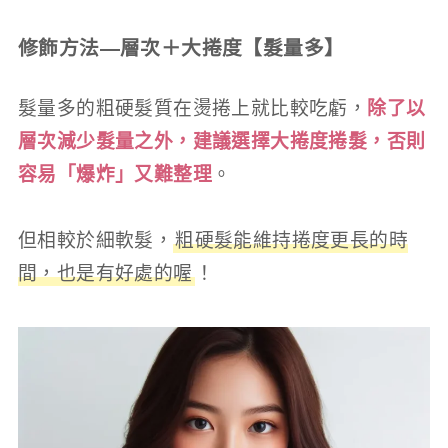
修飾方法—層次＋大捲度【髮量多】
髮量多的粗硬髮質在燙捲上就比較吃虧，
除了以
層次減少髮量之外，建議選擇大捲度捲髮，否則
容易「爆炸」又難整理
。
但相較於細軟髮，
粗硬髮能維持捲度更長的時
間，也是有好處的喔
！