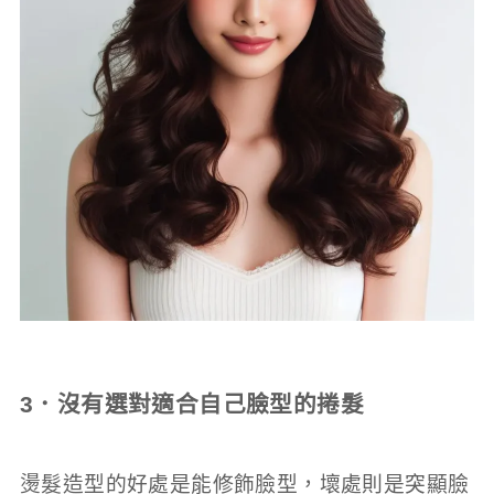
3．沒有選對適合自己臉型的捲髮
燙髮造型的好處是能修飾臉型，壞處則是突顯臉