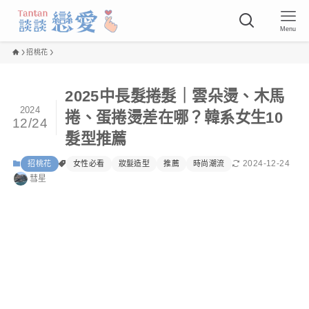
Menu
招桃花
2025中長髮捲髮｜雲朵燙、木馬
2024
捲、蛋捲燙差在哪？韓系女生10
12/24
髮型推薦
2024-12-24
招桃花
女性必看
妝髮造型
推薦
時尚潮流
彗星