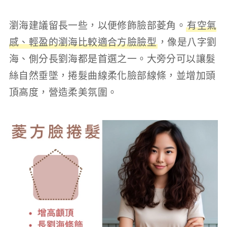
瀏海建議留長一些，以便修飾臉部菱角。
有空氣
感、輕盈的瀏海比較適合方臉臉型
，像是八字劉
海、側分長劉海都是首選之一。大旁分可以讓髮
絲自然垂墜，捲髮曲線柔化臉部線條，並增加頭
頂高度，營造柔美氛圍。