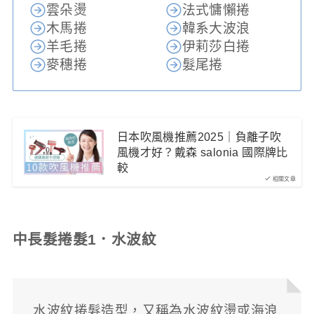
雲朵燙
法式慵懶捲
木馬捲
韓系大波浪
羊毛捲
伊莉莎白捲
麥穗捲
髮尾捲
日本吹風機推薦2025｜負離子吹
風機才好？戴森 salonia 國際牌比
較
相關文章
中長髮捲髮1．水波紋
水波紋捲髮造型，又稱為水波紋燙或海浪