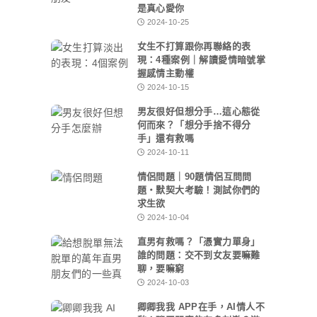
是真心愛你
2024-10-25
女生不打算跟你再聯絡的表
現：4種案例｜解讀愛情暗號掌
握感情主動權
2024-10-15
男友很好但想分手…這心態從
何而來？「想分手捨不得分
手」還有救嗎
2024-10-11
情侶問題｜90題情侶互問問
題・默契大考驗！測試你們的
求生欲
2024-10-04
直男有救嗎？「憑實力單身」
誰的問題：交不到女友要嘛難
聊，要嘛窮
2024-10-03
卿卿我我 APP在手，AI情人不