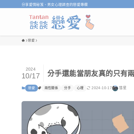
分享愛情秘笈、男女心理調查的戀愛專欄
戀愛
2024
分手還能當朋友真的只有
10/17
2024-10-17
彗星
戀愛
兩性關係
分手
心理