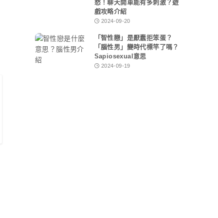
愁！聊天開車能有多刺激？遊
戲攻略介紹
2024-09-20
，
「智性戀」是厭蠢拒笨蛋？
「腦性男」變時代標竿了嗎？
Sapiosexual意思
2024-09-19