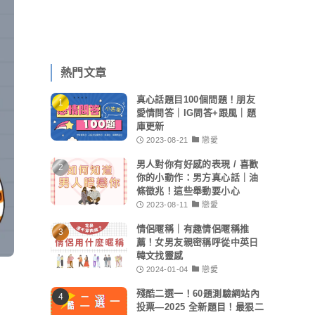
熱門文章
真心話題目100個問題！朋友
愛情問答｜IG問答+跟風｜題
庫更新
2023-08-21
戀愛
男人對你有好感的表現 / 喜歡
你的小動作：男方真心話｜油
條徵兆！這些舉動要小心
2023-08-11
戀愛
情侶暱稱｜有趣情侶暱稱推
薦！女男友親密稱呼從中英日
韓文找靈感
2024-01-04
戀愛
殘酷二選一！60題測驗網站內
投票—2025 全新題目！最狠二